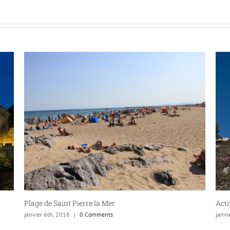
Activités pleine nature
Baig
janvier 6th, 2018
|
0 Comments
janvi