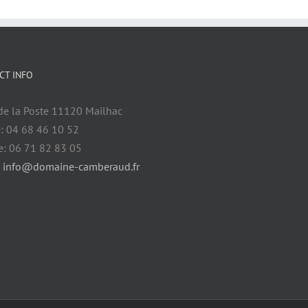
CT INFO
de la Poste 11120 Mailhac
: 04 68 46 10 52
e: 06 71 82 83 05
:
info@domaine-camberaud.fr