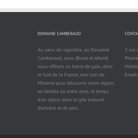
DOMAINE CAMBERAUD
CONTA
Au cœur du vignoble, au Domaine
3 rue 
Camberaud, nous (Rosie et Albert)
Phone
vous offrons un havre de paix, dans
Mobil
le Sud de la France, non loin de
Email
Minerve pour découvrir notre région,
en famille ou entre amis, le temps
d'un séjour dans le gite entouré
d'oliviers et de pins.