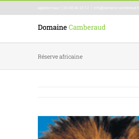
appelez-nous ! | 04 68 46 10 52
|
info@domaine-camberaud.f
Réserve africaine