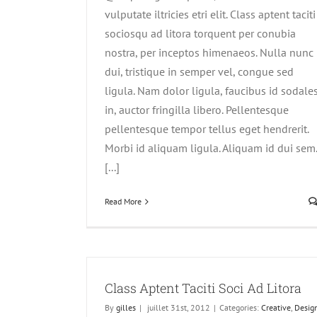
vulputate iltricies etri elit. Class aptent taciti
sociosqu ad litora torquent per conubia
nostra, per inceptos himenaeos. Nulla nunc
dui, tristique in semper vel, congue sed
ligula. Nam dolor ligula, faucibus id sodale
in, auctor fringilla libero. Pellentesque
pellentesque tempor tellus eget hendrerit.
Morbi id aliquam ligula. Aliquam id dui sem.
[...]
Read More
Nullam Vitae Nibh Un Odioster
Creative
Design
Class Aptent Taciti Soci Ad Litora
By
gilles
|
juillet 31st, 2012
|
Categories:
Creative
,
Desig