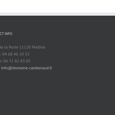
CT INFO
de la Poste 11120 Mailhac
: 04 68 46 10 52
e: 06 71 82 83 05
:
info@domaine-camberaud.fr