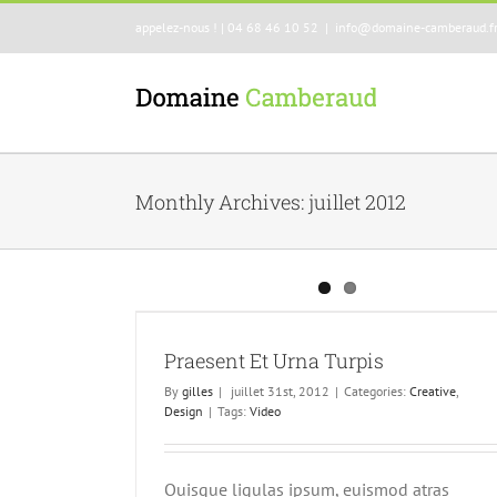
appelez-nous ! | 04 68 46 10 52
|
info@domaine-camberaud.f
Monthly Archives:
juillet 2012
pis
Donec At Mauris Enims
Creative
Design
Praesent Et Urna Turpis
By
gilles
|
juillet 31st, 2012
|
Categories:
Creative
,
Design
|
Tags:
Video
Quisque ligulas ipsum, euismod atras