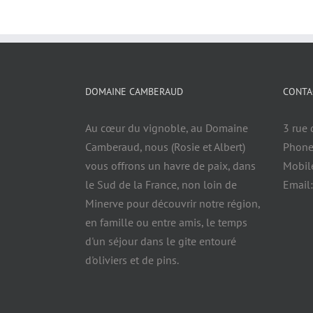
DOMAINE CAMBERAUD
CONTA
Au cœur du vignoble, au Domaine
3 rue 
Camberaud, nous (Rosie et Albert)
Phone
vous offrons un havre de paix, dans
Mobil
le Sud de la France, non loin de
Email
Minerve pour découvrir notre région,
en famille ou entre amis, le temps
d'un séjour dans le gite entouré
d'oliviers et de pins.