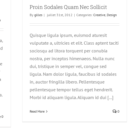
Proin Sodales Quam Nec Sollicit
By
gilles
|
juillet 31st, 2012
|
Categories:
Creative
,
Design
n
Quisque ligula ipsum, euismod aturesit
a,
vulputate a, ultricies et elit. Class aptent taciti
ad
sociosqu ad litora torquent per conubia
nostra, per inceptos himenaeos. Nulla nunc
ue
dui, tristique in semper vel, congue sed
r
ligula. Nam dolor ligula, faucibus id sodales
a
in, auctor fringilla libero. Pellentesque
pellentesque tempor tellus eget hendrerit.
a.
Morbi id aliquam ligula. Aliquam id dui [...]
Read More
0
0