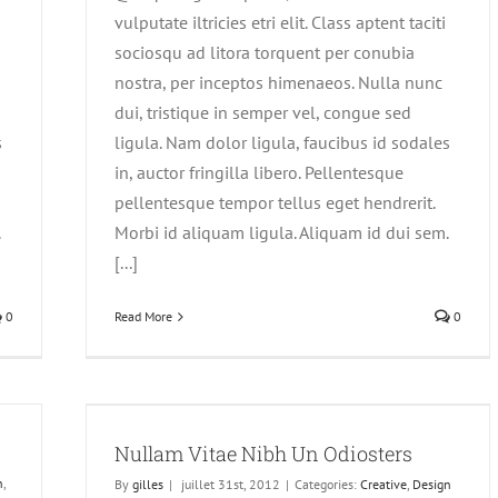
vulputate iltricies etri elit. Class aptent taciti
sociosqu ad litora torquent per conubia
nostra, per inceptos himenaeos. Nulla nunc
dui, tristique in semper vel, congue sed
s
ligula. Nam dolor ligula, faucibus id sodales
in, auctor fringilla libero. Pellentesque
pellentesque tempor tellus eget hendrerit.
Morbi id aliquam ligula. Aliquam id dui sem.
[...]
0
Read More
0
s
Nullam Vitae Nibh Un Odiosters
n
,
By
gilles
|
juillet 31st, 2012
|
Categories:
Creative
,
Design