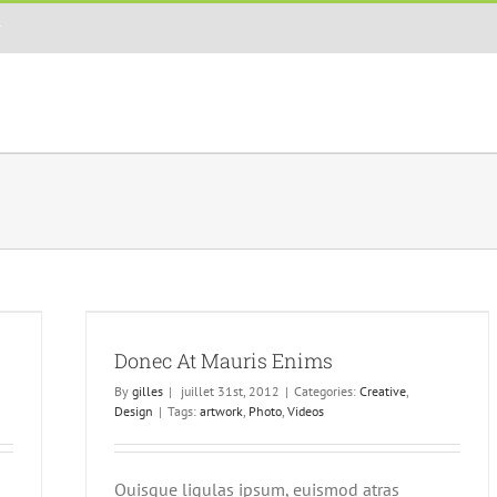
r
Donec At Mauris Enims
By
gilles
|
juillet 31st, 2012
|
Categories:
Creative
,
Design
|
Tags:
artwork
,
Photo
,
Videos
Quisque ligulas ipsum, euismod atras