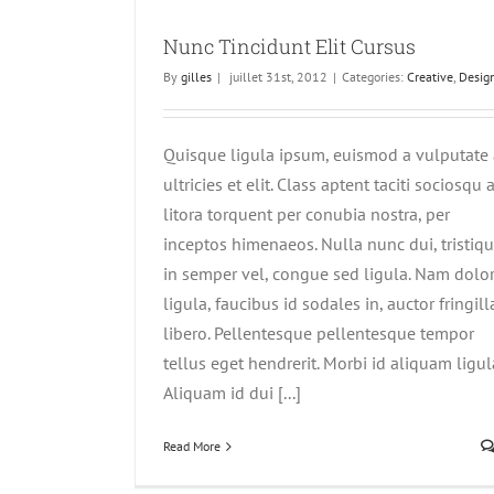
ursus
Nunc Tincidunt Elit Cursus
By
gilles
|
juillet 31st, 2012
|
Categories:
Creative
,
Desig
Quisque ligula ipsum, euismod a vulputate 
ultricies et elit. Class aptent taciti sociosqu 
litora torquent per conubia nostra, per
inceptos himenaeos. Nulla nunc dui, tristiq
in semper vel, congue sed ligula. Nam dolo
ligula, faucibus id sodales in, auctor fringill
libero. Pellentesque pellentesque tempor
tellus eget hendrerit. Morbi id aliquam ligul
Aliquam id dui [...]
Read More